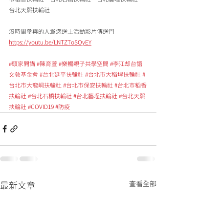
台北天熙扶輪社
沒時間參與的人為您送上活動影片傳送門 
https://youtu.be/LNTZToSOyEY
#頭家開講
#陳育萱
#樂暢親子共學空間
#李江却台語
文教基金會
#台北延平扶輪社
#台北市大稻埕扶輪社
#
台北市大龍峒扶輪社
#台北市保安扶輪社
#台北市稻香
扶輪社
#台北石橋扶輪社
#台北藝埕扶輪社
#台北天熙
扶輪社
#COVID19
#防疫
查看全部
最新文章