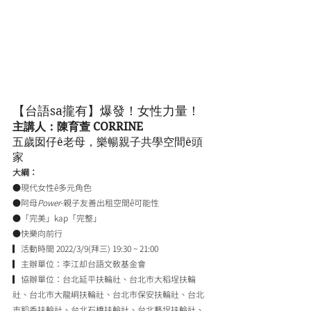
【台語sa攏有】爆發！女性力量！
主講人：陳育萱 CORRINE
五歲囡仔ê老母，樂暢親子共學空間ê頭
家
大綱：
●現代女性ê多元角色
●阿母
Power
-親子友善出租空間ê可能性
●「完美」kap「完整」
●快樂向前行
▎活動時間 2022/3/9(拜三) 19:30 ~ 21:00
▎主辦單位：李江却台語文教基金會
▎協辦單位：台北延平扶輪社、台北市大稻埕扶輪
社、台北市大龍峒扶輪社、台北市保安扶輪社、台北
市稻香扶輪社、台北石橋扶輪社、台北藝埕扶輪社、