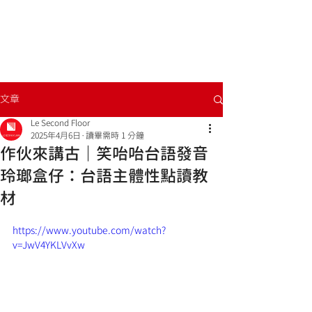
文章
Le Second Floor
2025年4月6日
讀畢需時 1 分鐘
作伙來講古｜笑咍咍台語發音
玲瑯盒仔：台語主體性點讀教
材
https://www.youtube.com/watch?
v=JwV4YKLVvXw