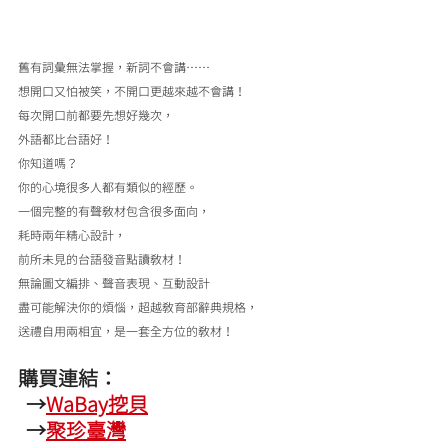
舊有詞彙無法掌握，新詞不會講……
想開口又怕被笑，不開口更越來越不會講！
每次開口前都要先想好幾次，
外語都比台語好！
你知道嗎？
你的心境很多人都有類似的經歷。
一個完整的有聲教材包含很多面向，
耗時兩年精心設計，
前所未見的台語發音點讀教材！
無論圖文編排、聲音表現、互動設計
盡可能解決你的煩惱，超越教育部辭典規格，
送禮自用兩相宜，是一套全方位的教材！
購買連結：
  →
WaBay挖貝
  →
聚珍臺灣