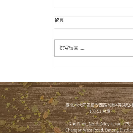
留言
撰寫留言......
樂暢親子共學 × 桃園市立圖
書館 夏季台語繪本手作【 台
語囡仔古！歇熱做伙來 】
臺北市大同區長安西路78巷4弄5號2
103-51 台灣
2nd Floor, No. 5, Alley 4, Lane 78,
Changan West Road, Datong District