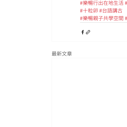
#樂暢行出在地生活
#十粒卵
#台語講古
#樂暢親子共學空間
最新文章