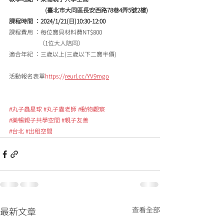
                        (臺北市大同區長安西路78巷4弄5號2樓)
課程時間 ：2024/1/21(日)10:30-12:00
課程費用 ：每位寶貝材料費NT$800
                    （1位大人陪同）
適合年紀 ：三歲以上(三歲以下二寶半價)
活動報名表單
https://
reurl.cc/YV9mgo
#丸子蟲星球
#丸子蟲老師
#動物觀察
#樂暢親子共學空間
#親子友善
#台北
#出租空間
查看全部
最新文章