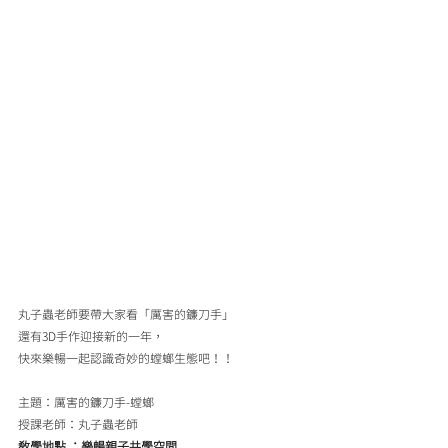
丸子蟲老師要帶大家看「厲害的鐮刀手」
還有3D手作迎接新的一年，
快來樂暢一起認識奇妙的螳螂生態吧！！
主題：厲害的鐮刀手-螳螂
授課老師：丸子蟲老師 ​
教學地點 ：樂暢親子共學空間