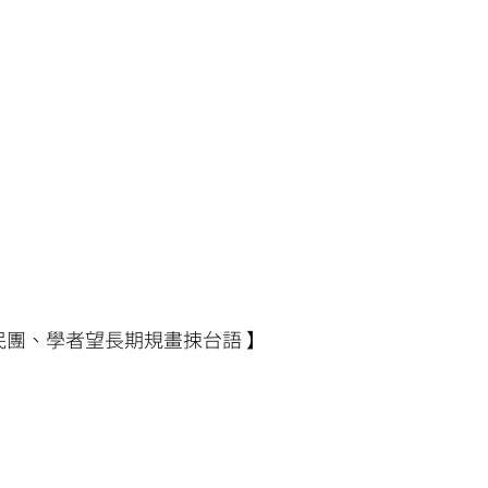
 民團、學者望長期規畫捒台語 】