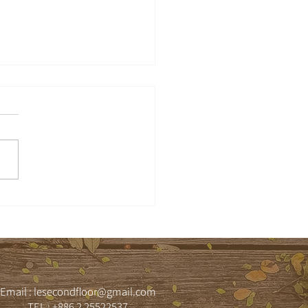
來去台北弄險—特別來賓 】
Email :
lesecondfloor@gmail.com
TEL : +886 2 25522537