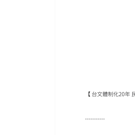
【 台文體制化20年
-----------