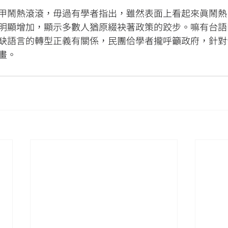
甲鬧熱滾滾，毋過有學者指出，雖然表面上看起來真鬧熱
明顯增加，顯示多數人猶原綴袂著政策的跤步。嘛有台語
缺語言的轉型正義有關係，民團佮學者攏呼籲政府，針對
畫。