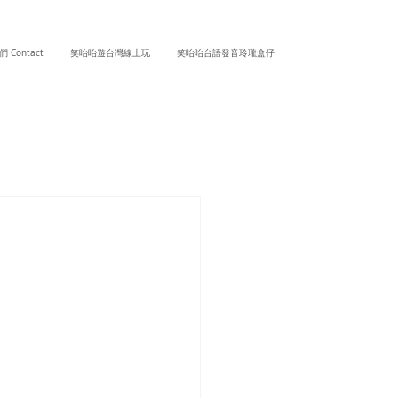
 Contact
笑咍咍遊台灣線上玩
笑咍咍台語發音玲瓏盒仔