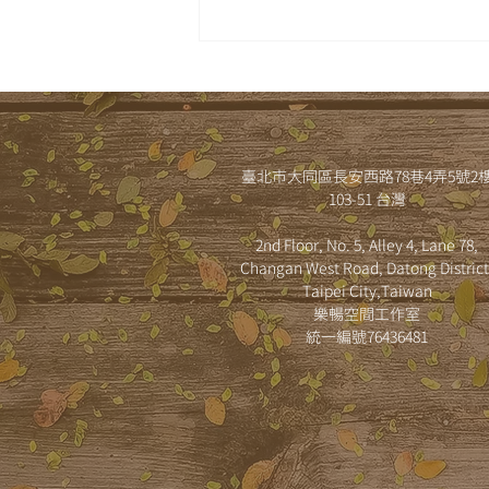
樂暢親子共學 × 桃園市立圖
書館 夏季台語繪本手作【 台
語囡仔古！歇熱做伙來 】
臺北市大同區長安西路78巷4弄5號2
103-51 台灣
2nd Floor, No. 5, Alley 4, Lane 78,
Changan West Road, Datong District
Taipei City,Taiwan
樂暢空間工作室
​統一編號76436481