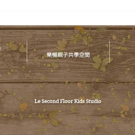
【 
🎉 樂暢六歲矣！抽台文雞卵糕
🍰
樓
樂暢親子共學空間
,
Le Second Floor Kids Studio