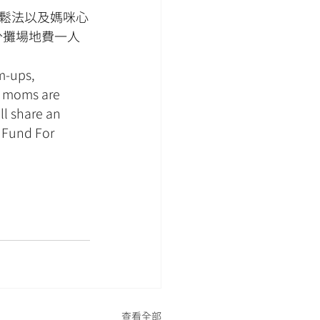
鬆法以及媽咪心
分攤場地費一人
m-ups, 
d moms are 
ll share an 
 Fund For 
查看全部