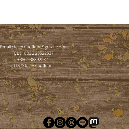
來去台北弄險—特別來賓 】
Email :
lesecondfloor@gmail.com
TEL : +886 2 25522537
+886 938892537
LINE: lesecondfloor