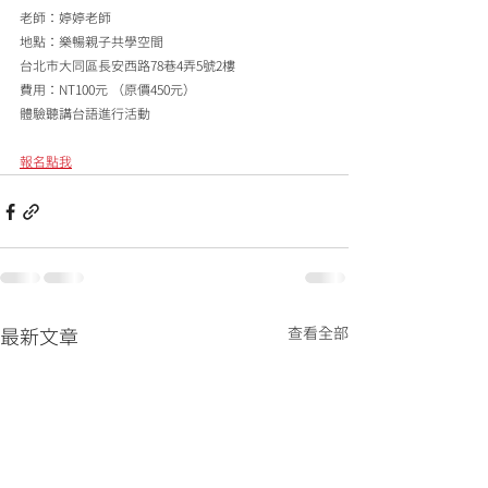
老師：婷婷老師
地點：樂暢親子共學空間
台北市大同區長安西路78巷4弄5號2樓
費用：NT100元 （原價450元）
體驗聽講台語進行活動
報名點我
查看全部
最新文章