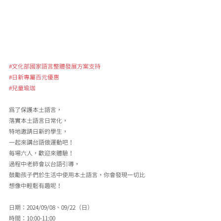
#文化部國家語言整體發展方案支持
#日新專屬百元優惠
#兒童瑜珈
為了保護本土語言，
落實本土語言日常化，
特地邀請日新的學生，
一起來講台語做運動吧！
每場六人，歡迎來體驗！
過程中老師會以台語引導，
鼓勵孩子們於生活中使用本土語言，你會發現一切比
想像中輕鬆有趣呢！
日期：2024/09/08、09/22（日）
時間：10:00-11:00