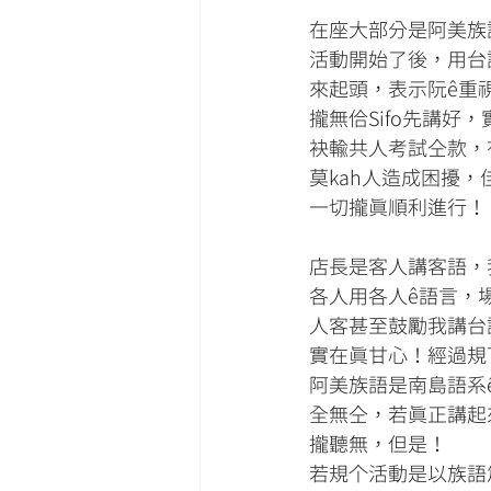
在座大部分是阿美族
活動開始了後，用台
來起頭，表示阮ê重
攏無佮Sifo先講好，
袂輸共人考試仝款，
莫kah人造成困擾
一切攏真順利進行！
店長是客人講客語，
各人用各人ê語言，
人客甚至鼓勵我講台
實在真甘心！經過規
阿美族語是南島語系
全無仝，若真正講起
攏聽無，但是！
若規个活動是以族語