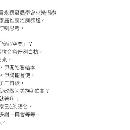
言永續發展學會來樂暢辦
家庭推廣培訓課程。
佇咧思考，
「安心空間」？
美拼音寫佇咧白枋，
出來，
，伊開始看繪本，
，伊講攏會使，
了三首歌，
使改做阿美族ê 歌曲？
就著啊！
家己ê族語名，
多謝、再會等等，
法。