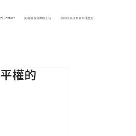
 Contact
笑咍咍遊台灣線上玩
笑咍咍台語發音玲瓏盒仔
言平權的