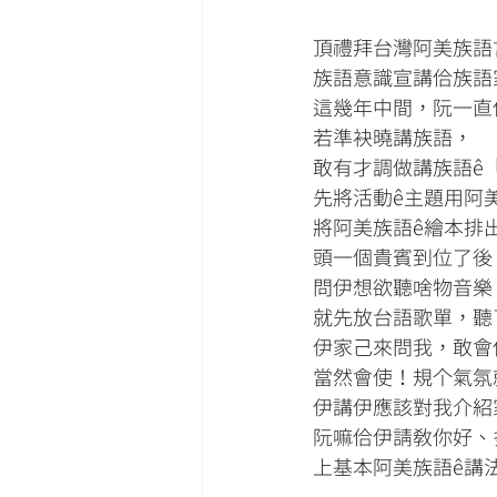
頂禮拜台灣阿美族語
族語意識宣講佮族語
這幾年中間，阮一直
若準袂曉講族語，
敢有才調做講族語ê
先將活動ê主題用阿
將阿美族語ê繪本排
頭一個貴賓到位了後
問伊想欲聽啥物音樂
就先放台語歌單，聽
伊家己來問我，敢會
當然會使！規个氣氛
伊講伊應該對我介紹
阮嘛佮伊請教你好、
上基本阿美族語ê講