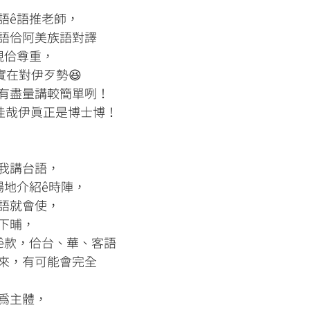
語ê語推老師，
語佮阿美族語對譯
視佮尊重，
實在對伊歹勢😆
有盡量講較簡單咧！
，佳哉伊真正是博士博！
我講台語，
場地介紹ê時陣，
語就會使，
下晡，
ê款，佮台、華、客語
來，有可能會完全
為主體，