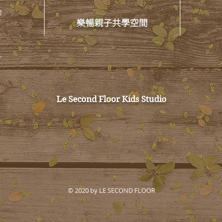
樓
樂暢親子共學空間
,
Le Second Floor Kids Studio
© 2020 by LE SECOND FLOOR