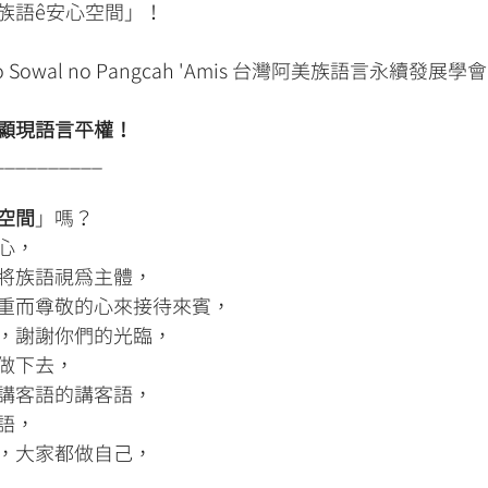
族語ê安心空間」！
n to Sowal no Pangcah 'Amis 台灣阿美族語言永續發展學會
顯現語言平權！
__________
空間
」嗎？
心，
將族語視為主體，
重而尊敬的心來接待來賓，
，謝謝你們的光臨，
做下去，
講客語的講客語，
語，
，大家都做自己，