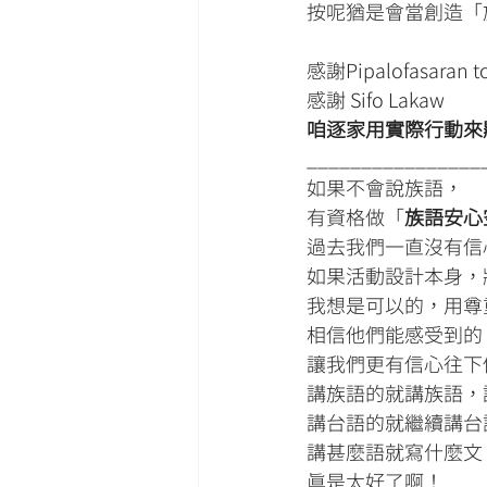
按呢猶是會當創造「
感謝Pipalofasara
感謝 Sifo Lakaw
咱逐家用實際行動來
________________
如果不會說族語，
有資格做「
族語安心
過去我們一直沒有信
如果活動設計本身，
我想是可以的，用尊
相信他們能感受到的
讓我們更有信心往下
講族語的就講族語，
講台語的就繼續講台
講甚麼語就寫什麼文
真是太好了啊！