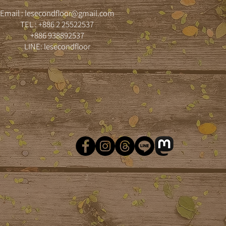
Email :
lesecondfloor@gmail.com
TEL : +886 2 25522537
+886 938892537
LINE: lesecondfloor