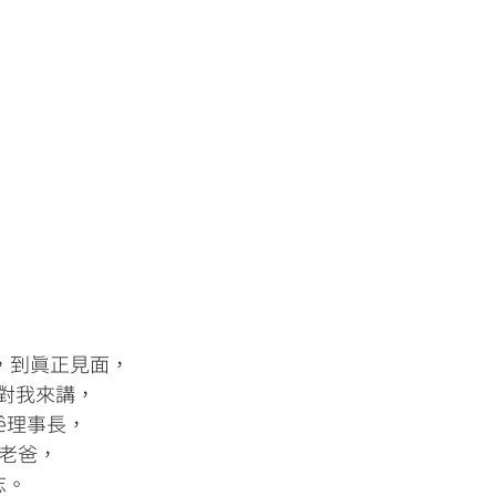
人，到真正見面，
對我來講，
ê理事長，
ê老爸，
志。