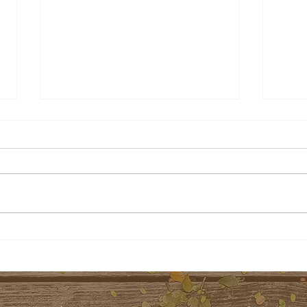
【 
🎉 樂暢六歲矣！抽台文雞卵糕
🍰