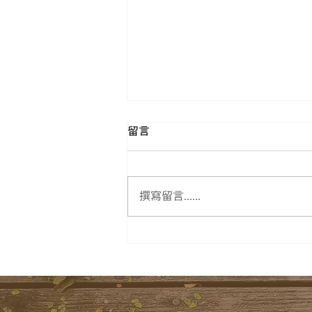
留言
撰寫留言......
樂暢親子共學 × 桃園市立圖
書館 夏季台語繪本手作【 台
語囡仔古！歇熱做伙來 】