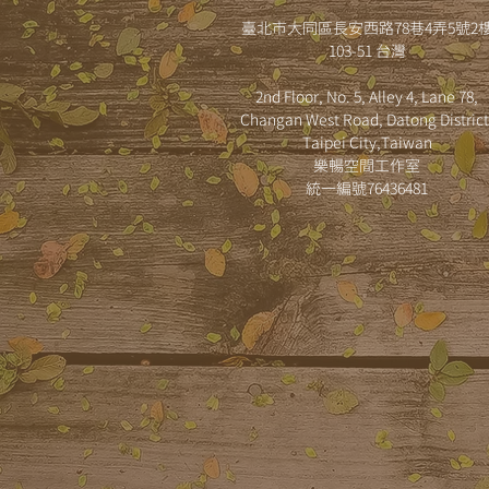
臺北市大同區長安西路78巷4弄5號2
103-51 台灣
2nd Floor, No. 5, Alley 4, Lane 78,
Changan West Road, Datong District
Taipei City,Taiwan
樂暢空間工作室
​統一編號76436481