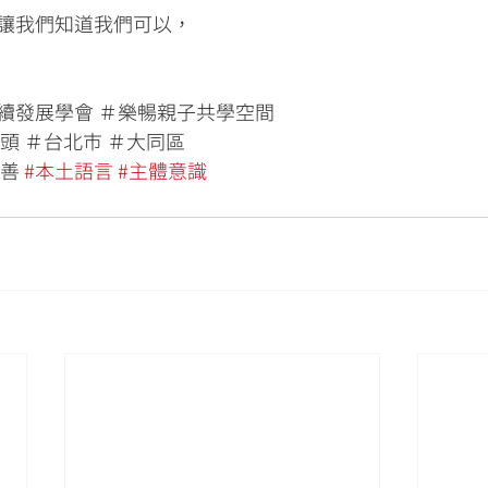
讓我們知道我們可以，
續發展學會 ＃樂暢親子共學空間
頭 ＃台北市 ＃大同區
善 
#本土語言
#主體意識