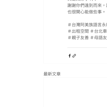
謝謝你們遠到而來，
也很開心能做些事。
＃台灣阿美族語言永
＃出租空間 ＃台北車
＃親子友善 ＃母語友
最新文章