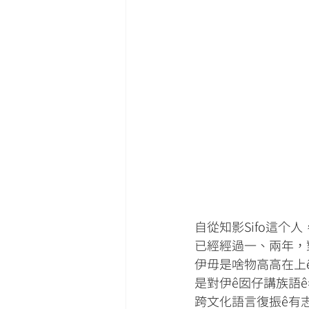
自從知影Sifo這个
已經經過一、兩年，
伊毋是啥物高高在上
是對伊ê囡仔講族語
跨文化語言復振ê有