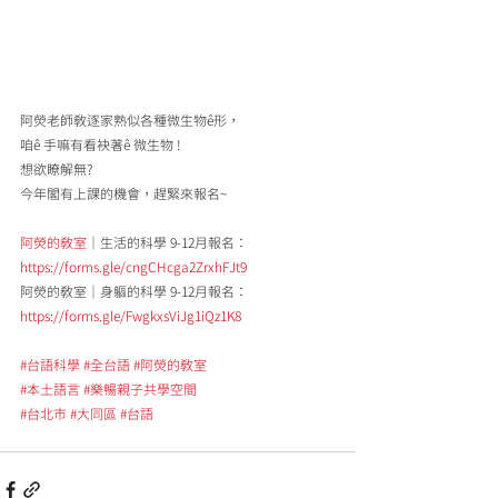
阿熒老師教逐家熟似各種微生物ê形，
咱ê 手嘛有看袂著ê 微生物 ! 
想欲瞭解無?
今年閣有上課的機會，趕緊來報名~
阿熒的教室
｜生活的科學 9-12月報名：
https://forms.gle/cngCHcga2ZrxhFJt9
阿熒的教室｜身軀的科學 9-12月報名：
https://forms.gle/FwgkxsViJg1iQz1K8
#台語科學
#全台語
#阿熒的教室
#本土語言
#樂暢親子共學空間
#台北市
#大同區
#台語