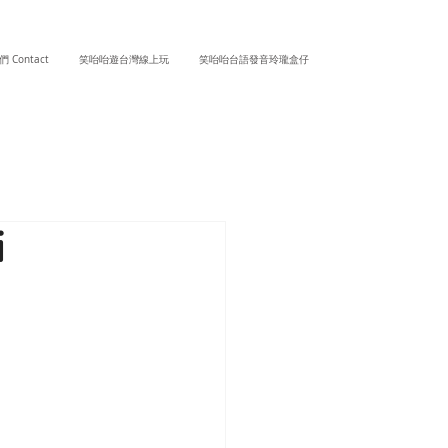
 Contact
笑咍咍遊台灣線上玩
笑咍咍台語發音玲瓏盒仔
i