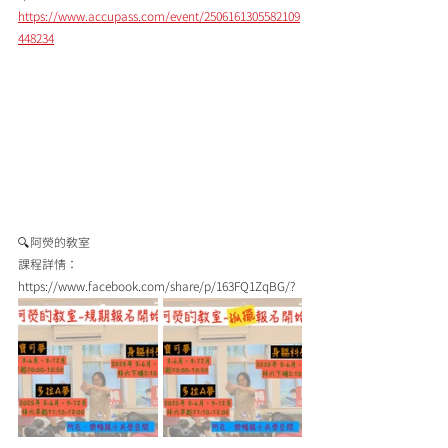
https://www.accupass.com/event/2506161305582109
448234
🔍阿熒的教室
課程詳情：
https://www.facebook.com/share/p/163FQ1ZqBG/?