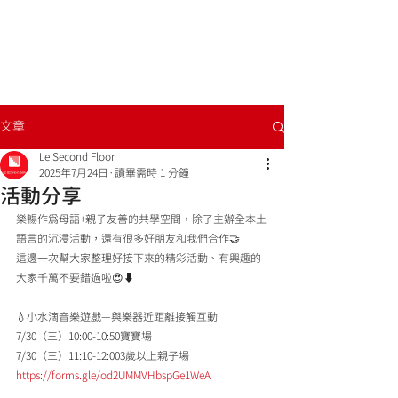
文章
Le Second Floor
2025年7月24日
讀畢需時 1 分鐘
活動分享
樂暢作為母語+親子友善的共學空間，除了主辦全本土
語言的沉浸活動，還有很多好朋友和我們合作🤝
這邊一次幫大家整理好接下來的精彩活動、有興趣的
大家千萬不要錯過啦😍⬇️
💧小水滴音樂遊戲—與樂器近距離接觸互動
7/30（三）10:00-10:50寶寶場
7/30（三）11:10-12:003歲以上親子場
https://forms.gle/od2UMMVHbspGe1WeA