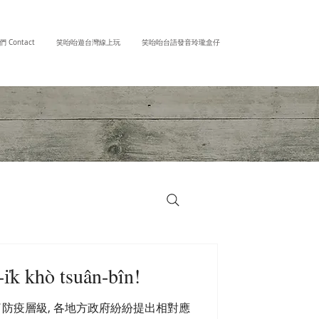
 Contact
笑咍咍遊台灣線上玩
笑咍咍台語發音玲瓏盒仔
khò tsuân-bîn!
防疫層級, 各地方政府紛紛提出相對應