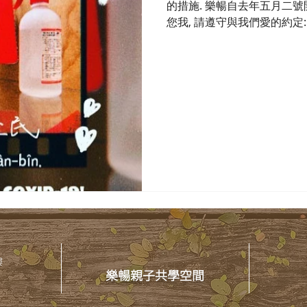
的措施. 樂暢自去年五月二號
您我, 請遵守與我們愛的約定: 
清潔手部 (3)填寫實聯制表單 (
樓
樂暢親子共學空間