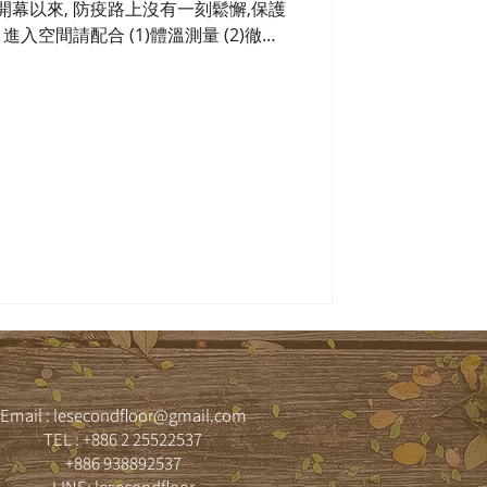
開幕以來, 防疫路上沒有一刻鬆懈,保護
進入空間請配合 (1)體溫測量 (2)徹底
4)請全程配戴口罩...
Email :
lesecondfloor@gmail.com
TEL : +886 2 25522537
+886 938892537